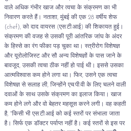
वाले
अधिक
गंभीर
खाज
और
त्वचा
के
संक्रमण
का
भी
निवारण
करते
हैं।
नताशा
,
मुंबई
की
एक
28
वर्षीय
शेफ
(chef),
को
दाद
वायरस
(
एस
.
टी
.
आई
)
की
शिकायत
हुई।
संक्रमण
की
वजह
से
उसकी
पूरी
आंतरिक
जांघ
के
अंदर
के
हिस्से
का
रंग
फीका
पड़
चुका
था।
स्त्रीरोग
विशेषज्ञ
और
यूरोलोजिस्ट
और
सौ
अन्य
विशेषज्ञों
के
पास
जाने
के
बावजूद
,
उसकी
त्वचा
ठीक
नहीं
हो
पाई
थी।
इससे
उसका
आत्मविश्वास
कम
होने
लगा
था।
फिर
,
उसने
एक
त्वचा
विशेषज्ञ
से
सलाह
ली
,
जिन्होंने
एच
.
पी
.
वी
के
लिए
चलने
वाली
दवाओं
के
साथ
उसके
संक्रमण
का
इलाज
किया।
खाज
कम
होने
लगे
और
वो
बेहतर
महसूस
करने
लगी।
वह
कहती
है
, "
किसी
भी
एस
.
टी
.
आई
को
कई
स्तरों
पर
संभाला
जाता
है।
सिर्फ
एक
डॉक्टर
पर्याप्त
नहीं
है।
कई
स्तरों
से
इस
पर