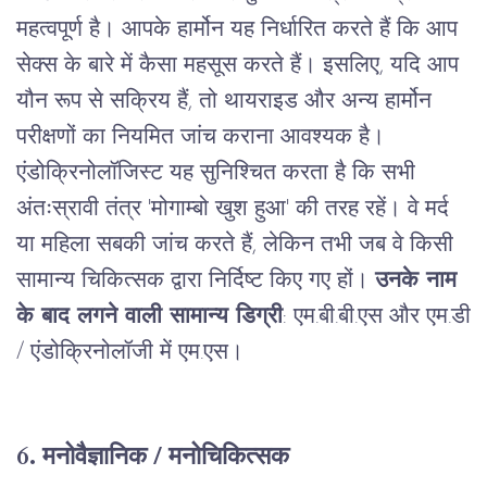
महत्वपूर्ण
है।
आपके
हार्मोन
यह
निर्धारित
करते
हैं
कि
आप
सेक्स
के
बारे
में
कैसा
महसूस
करते
हैं।
इसलिए
,
यदि
आप
यौन
रूप
से
सक्रिय
हैं
,
तो
थायराइड
और
अन्य
हार्मोन
परीक्षणों
का
नियमित
जांच
कराना
आवश्यक
है।
एंडोक्रिनोलॉजिस्ट
यह
सुनिश्चित
करता
है
कि
सभी
अंतःस्रावी
तंत्र
'
मोगाम्बो
खुश
हुआ
'
की
तरह
रहें।
वे
मर्द
या
महिला
सबकी
जांच
करते
हैं
,
लेकिन
तभी
जब
वे
किसी
सामान्य
चिकित्सक
द्वारा
निर्दिष्ट
किए
गए
हों।
उनके नाम
के बाद लगने वाली सामान्य डिग्री
:
एम
.
बी
.
बी
.
एस
और
एम
.
डी
/
एंडोक्रिनोलॉजी
में
एम
.
एस।
6.
मनोवैज्ञानिक
/
मनोचिकित्सक