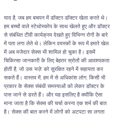
याद
है
, 
जब
हम
बचपन
में
डॉक्टर
-
डॉक्टर
खेला
करते
थे।
हम
बच्चों
वाले
स्टेथोस्कोप
के
साथ
खेलते
हुए
और
डॉक्टर
से
संबंधित
टीवी
कार्यक्रम
देखते
हुए
विभिन्न
रोगों
के
बारे
में
पता
लगा
लेते
थे।
लेकिन
वयस्कों
के
रूप
में
हमारे
खेल
में
अब
मजेदार
सेक्स
भी
शामिल
हो
चुका
है।
इसमें
चिकित्सा
जानकारी
के
लिए
बेहतर
स्रोतों
की
आवश्यकता
होती
है
, 
जो
उस
 '
मज़े
' 
को
सुरक्षित
रहने
में
सहायता
कर
सकते
हैं।
वास्तव
में
, 
हम
में
से
अधिकांश
लोग
, 
किसी
भी
प्रकार
के
सेक्स
संबंधी
समस्याओं
को
लेकर
डॉक्टर
के
पास
जाने
से
डरते
हैं।
और
यह
इसलिए
है
क्योंकि
ऐसा
माना
जाता
है
कि
सेक्स
की
चर्चा
करना
एक
शर्म
की
बात
है।
सेक्स
की
बात
करने
में
लोगों
को
अटपटा
सा
लगता