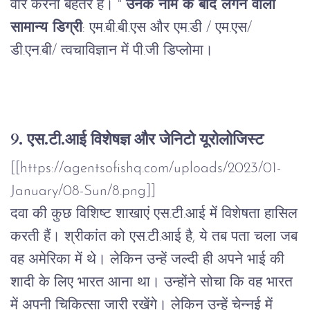
वार
करना
बेहतर
है।
"
उनके नाम के बाद लगने वाली
सामान्य डिग्री
:
एम
.
बी
.
बी
.
एस
और
एम
.
डी
/
एम
.
एस
/
डी
.
एन
.
बी
/
त्वचाविज्ञान
में
पी
.
जी
डिप्लोमा।
9.
एस
.
टी
.
आई
विशेषज्ञ
और
जेनिटो
यूरोलोजिस्ट
[[https://agentsofishq.com/uploads/2023/01-
January/08-Sun/8.png]]
दवा
की
कुछ
विशिष्ट
शाखाएं
एस
.
टी
.
आई
में
विशेषता
हासिल
करती
हैं।
श्रीकांत
को
एस
.
टी
.
आई
है
,
ये
तब
पता
चला
जब
वह
अमेरिका
में
थे।
लेकिन
उन्हें
जल्दी
ही
अपने
भाई
की
शादी
के
लिए
भारत
आना
था।
उन्होंने
सोचा
कि
वह
भारत
में
अपनी
चिकित्सा
जारी
रखेंगे।
लेकिन
उन्हें
चेन्नई
में