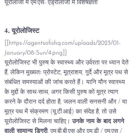
यूरोलॉजी
में
एम
.
एस
-
एंड्रोलॉजी
में
विशेषज्ञता
4. यूरोलोजिस्ट
[[https://agentsofishq.com/uploads/2023/01-
January/08-Sun/4.png]]
यूरोलोजिस्ट
भी
पुरुष
के
स्वास्थ्य
और
उर्वरता
पर
ध्यान
देते
हैं
,
लेकिन
मुख्यतः
प्रोस्टेट
,
मूत्राशय
,
गुर्दे
और
मूत्र
पथ
से
संबंधित
समस्याओं
की
जांच
करते
हैं।
यानि
यौन
स्वास्थ्य
के
मुद्दों
के
साथ
-
साथ
,
अगर
किसी
पुरुष
को
मूत्र
त्याग
करने
के
दौरान
दर्द
होता
है
,
जलन
वाली
सनसनी
और
/
या
मूत्र
पथ
में
संक्रमण
(
यू
.
टी
.
आई
)
का
संदेह
है
,
तो
उसे
यूरोलोजिस्ट
से
मिलना
चाहिए।
उनके नाम के बाद लगने
वाली सामान्य डिग्री
:
एम
.
बी
.
बी
.
एस
और
एम
.
डी
/
एम
.
एस
/