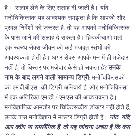
है।
सलाह
लेने
के
लिए
सलाह
दी
जाती
है।
यदि
मनोचिकित्सक
यह
आवश्यक
समझता
है
कि
आपको
और
प्रबल
निर्देशों
की
ज़रूरत
है
,
तो
वह
आपको
मनोचिकित्सक
के
पास
जाने
की
सलाह
दे
सकता
है।
हिचकीचाओ
मत
!
एक
स्वस्थ
सेक्स
जीवन
को
कई
मजबूत
स्तंभों
की
आवश्यकता
होती
है।
अगर
सेक्स
आपके
मन
में
ही
मज़ेदार
नहीं
है
,
तो
बिस्तर
पर
मजेदार
कैसे
हो
सकता
है
?
उनके
नाम के बाद लगने वाली सामान्य डिग्री
:
मनोचिकित्सकों
को
एम
.
बी
.
बी
.
एस
की
डिग्री
अनिवार्य
है
,
और
मनोचिकित्सा
में
एक
अतिरिक्त
एम
.
डी
/
एम
.
एस
की
आवश्यकता
है।
मनोवैज्ञानिक
आमतौर
पर
चिकित्सकीय
डॉक्टर
नहीं
होते
हैं
,
उनके
पास
मनोविज्ञान
में
मास्टर
डिग्री
होती
है।
नोट: यदि
आप क्वीर या समलैंगिक हैं, तो यह जांचना अच्छा है कि क्या