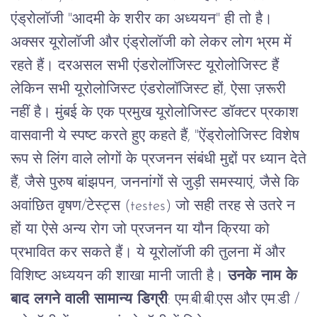
एंड्रोलॉजी
"आदमी
के
शरीर
का
अध्ययन"
ही
तो
है।
अक्सर
यूरोलॉजी
और
एंड्रोलॉजी
को
लेकर
लोग
भ्रम
में
रहते
हैं।
दरअसल
सभी
एंडरोलॉजिस्ट
यूरोलोजिस्ट
हैं
लेकिन
सभी
यूरोलोजिस्ट
एंडरोलॉजिस्ट
हों
,
ऐसा
ज़रूरी
नहीं
है।
मुंबई
के
एक
प्रमुख
यूरोलोजिस्ट
डॉक्टर
प्रकाश
वासवानी
ये
स्पष्ट
करते
हुए
कहते
हैं
, "
ऐंड्रोलोजिस्ट
विशेष
रूप
से
लिंग वाले लोगों
के
प्रजनन
संबंधी
मुद्दों
पर
ध्यान
देते
हैं
,
जैसे
पुरुष
बांझपन
,
जननांगों
से
जुड़ी
समस्याएं
,
जैसे
कि
अवांछित
वृषण
/
टेस्ट्स
(testes)
जो
सही
तरह
से
उतरे
न
हों
या
ऐसे
अन्य
रोग
जो
प्रजनन
या
यौन
क्रिया
को
प्रभावित
कर
सकते
हैं।
ये
यूरोलॉजी
की
तुलना
में
और
विशिष्ट
अध्ययन
की
शाखा
मानी
जाती
है।
उनके नाम के
बाद लगने वाली सामान्य डिग्री
:
एम
.
बी
.
बी
.
एस
और
एम
.
डी
/