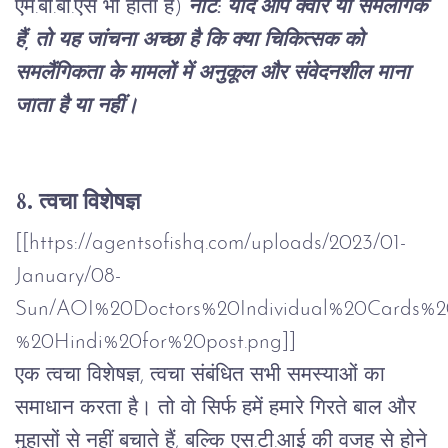
एम
.
बी
.
बी
.
एस
भी
होता
हैं
)
नोट: यदि आप क्वीर या समलैंगिक
हैं, तो यह जांचना अच्छा है कि क्या चिकित्सक को
समलैंगिकता के मामलों में अनुकूल और संवेदनशील माना
जाता है या नहीं।
8.
त्वचा
विशेषज्ञ
[[https://agentsofishq.com/uploads/2023/01-
January/08-
Sun/AOI%20Doctors%20Individual%20Cards%2
%20Hindi%20for%20post.png]]
एक
त्वचा
विशेषज्ञ
,
त्वचा
संबंधित
सभी
समस्याओं
का
समाधान
करता
है।
तो
वो
सिर्फ
हमें
हमारे
गिरते
बाल
और
मुहासों
से
नहीं
बचाते
हैं
,
बल्कि
एस
.
टी
.
आई
की
वजह
से
होने