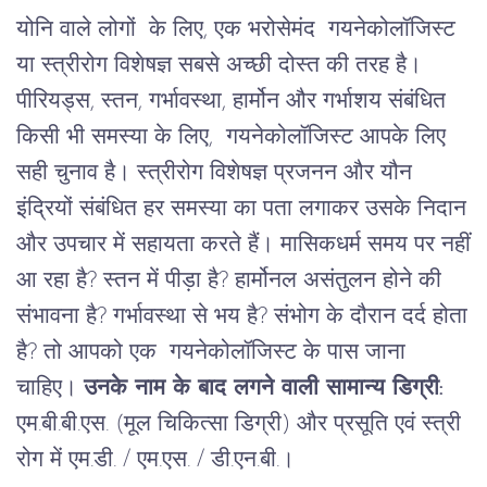
योनि वाले लोगों
के
लिए
,
एक
भरोसेमंद
गयनेकोलॉजिस्ट
या स्त्रीरोग
विशेषज्ञ
सबसे
अच्छी
दोस्त
की
तरह
है।
पीरियड्स
,
स्तन
,
गर्भावस्था
,
हार्मोन
और
गर्भाशय
संबंधित
किसी
भी
समस्या
के
लिए
,
गयनेकोलॉजिस्ट
आपके
लिए
सही
चुनाव
है।
स्त्रीरोग
विशेषज्ञ
प्रजनन
और
यौन
इंद्रियों
संबंधित
हर
समस्या
का
पता
लगाकर
उसके
निदान
और
उपचार
में
सहायता
करते
हैं।
मासिकधर्म
समय
पर
नहीं
आ
रहा
है
?
स्तन
में
पीड़ा
है
?
हार्मोनल
असंतुलन
होने
की
संभावना
है
?
गर्भावस्था
से
भय
है
?
संभोग
के
दौरान
दर्द
होता
है
?
तो
आपको
एक
गयनेकोलॉजिस्ट
के
पास
जाना
चाहिए।
उनके नाम के बाद लगने वाली सामान्य डिग्री:
एम
.
बी
.
बी
.
एस.
(
मूल
चिकित्सा
डिग्री
)
और
प्रसूति
एवं
स्त्री
रोग
में
एम
.
डी.
/
एम
.
एस.
/
डी
.
एन
.
बी.।