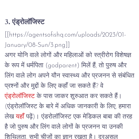
3. एंड्रोलॉजिस्ट
[[https://agentsofishq.com/uploads/2023/01-
January/08-Sun/3.png]]
अगर
योनि वाले लोगों और महिलाओं
को
स्त्रीरोग
विशेषज्ञ
के
रूप
में
धर्मपिता
(godparent)
मिलें
हैं
,
तो
पुरुष और
लिंग वाले लोग
अपने
यौन स्वास्थ्य और प्रजनन
से
संबंधित
प्रश्नों
और
मुद्दों
के
लिए
कहाँ
जा
सकते
हैं
?
वे
एंड्रोलॉजिस्ट
के
पास
जाकर
शुरुआत
कर
सकते
हैं।
(
एंड्रोलॉजिस्ट
के
बारे
में
अधिक
जानकारी
के
लिए
,
हमारा
लेख
यहाँ
पढ़ें
)
।
एंडरोलॉजिस्ट
एक
मेडिकल
बाबा
की
तरह
है
जो
पुरुष
और लिंग वाले लोगों के
प्रजनन
या
उनकी
शिथिलता
,
सभी
चीजों
का
ज्ञान
रखता
है।
दरअसल