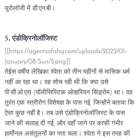
यूरोलॉजी
में
डी
.
एन
.
बी।
5. एंडोक्रिनोलॉजिस्ट
[[https://agentsofishq.com/uploads/2023/01-
January/08-Sun/5.png]]
तेईस
वर्षीय
लेखिका
श्वेता
को
तीन
महीनों
से
मासिक
धर्म
नहीं
आ
रहा
था।
वह
सोच
रही
थी
कि
क्या
उसे
पी
.
सी
.
ओ
.
एस
(
पॉलीसिस्टिक
ओव्हरियन
सिंड्रोम
)
था।
वह
तुरंत
एक
स्त्रीरोग
विशेषज्ञ
के
पास
गई
,
जिन्होंने
बताया
कि
ऐसा
कुछ
नहीं
है।
तब
उसे
एंडोक्रिनोलॉजिस्ट
के
पास
जाने
की
सलाह
दी
गई
,
और
वहाँ
जाने
पर
काफी
गंभीर
हार्मोनल
असंतुलनों
का
पता
चला।
श्वेता
ने
इस
तरह
की