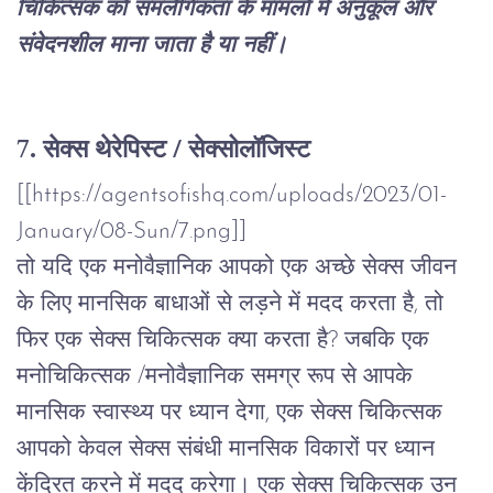
चिकित्सक को समलैंगिकता के मामलों में अनुकूल और
संवेदनशील माना जाता है या नहीं।
7.
सेक्स
थेरेपिस्ट
/
सेक्सोलॉजिस्ट
[[https://agentsofishq.com/uploads/2023/01-
January/08-Sun/7.png]]
तो
यदि
एक
मनोवैज्ञानिक
आपको
एक
अच्छे
सेक्स
जीवन
के
लिए
मानसिक
बाधाओं
से
लड़ने
में
मदद
करता
है
,
तो
फिर
एक
सेक्स
चिकित्सक
क्या
करता
है
?
जबकि
एक
मनोचिकित्सक
/
मनोवैज्ञानिक
समग्र
रूप
से
आपके
मानसिक
स्वास्थ्य
पर
ध्यान
देगा
,
एक
सेक्स
चिकित्सक
आपको
केवल
सेक्स
संबंधी
मानसिक
विकारों
पर
ध्यान
केंद्रित
करने
में
मदद
करेगा।
एक
सेक्स
चिकित्सक
उन