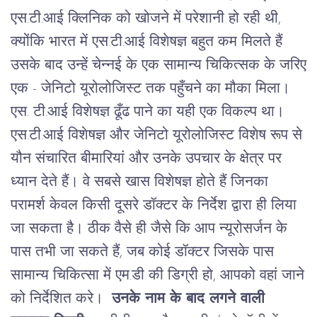
एस
.
टी
.
आई
क्लिनिक
को
खोजने
में
परेशानी
हो
रही
थी
,
क्योंकि
भारत
में
एस
.
टी
.
आई
विशेषज्ञ
बहुत
कम
मिलते
हैं
उसके
बाद
उन्हें
चेन्नई
के
एक
सामान्य
चिकित्सक
के
जरिए
एक
-
जेनिटो
यूरोलोजिस्ट
तक
पहुँचने
का
मौका
मिला।
एस
.
टी
.
आई
विशेषज्ञ
ढूँढ
पाने
का
यही
एक
विकल्प
था।
एस
.
टी
.
आई
विशेषज्ञ
और
जेनिटो
यूरोलोजिस्ट
विशेष
रूप
से
यौन
संचारित
बीमारियां
और
उनके
उपचार
के
क्षेत्र
पर
ध्यान
देते
हैं।
वे
सबसे
खास
विशेषज्ञ
होते
हैं
जिनका
परामर्श
केवल
किसी
दूसरे
डॉक्टर
के
निर्देश
द्वारा
ही
लिया
जा
सकता
है।
ठीक
वैसे
ही
जैसे
कि
आप
न्यूरोसर्जन
के
पास
तभी
जा
सकते
हैं
,
जब
कोई
डॉक्टर
जिसके
पास
सामान्य
चिकित्सा
में
एम
.
डी
की
डिग्री
हो
,
आपको
वहां
जाने
को
निर्देशित
करे।
उनके नाम के बाद लगने वाली