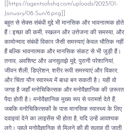
[[https://agentsofishq.com/uploads/2023/01-
January/08-Sun/6.png]]
बहुत
से
सेक्स
-
संबंधी
मुद्दे
भी
मानसिक
और
भावनात्मक
होते
हैं
I
इच्छा
की
कमी
,
स्खलन
और
उत्तेजना
की
समस्या
,
और
कामोन्माद
संबंधी
विकार
जैसी
समस्याएं
केवल
भौतिक
नहीं
हैं
बल्कि
भावनात्मक
और
मानसिक
संकट
से
भी
जुड़ी
हैं।
तनाव
,
अवशिष्ट
और
अनसुलझे
मुद्दे
,
पुरानी
परेशानियां
,
जीवन
शैली
,
डिप्रेशन
,
शरीर
-
रूपी
समस्याएं
और
विकार
,
और
चिंता
यौन
स्वास्थ्य
में
बाधा
बन
सकती
है।
यही
वो
जगह
है
जहाँ
मनोचिकित्सक
और
मनोवैज्ञानिक
की
ज़रूरत
पैदा
होती
है।
मनोवैज्ञानिक
मुख्य
रूप
से
परामर्श
देते
हैं
,
जबकि
मनोचिकित्सकों
के
पास
मानसिक
स्वास्थ्य
के
लिए
दवाइयां
देने
का
लाइसेंस
भी
होता
है
,
यदि
उन्हें
आवश्यक
लगे।
पहले
मनोवैज्ञानिक
से
मिलने
की
ही
सलाह
दी
जाती