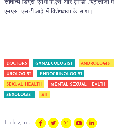
सामान्य डिग्री
:
एम
.
बी
.
बी
.
एस.
और
एम
.
डी.
/
यूरोलॉजी
में
एम
.
एस.
,
एस
.
टी
.
आई.
में
विशेषज्ञता
के
साथ।
DOCTORS
GYNAECOLOGIST
ANDROLOGIST
UROLOGIST
ENDOCRINOLOGIST
SEXUAL HEALTH
MENTAL SEXUAL HEALTH
SEXOLOGIST
STI
Follow us: