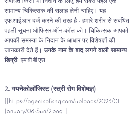
संबंधित
किसी
भी
निदान
के
लिए
,
हमें
सबसे
पहले
एक
सामान्य
चिकित्सक
की
सलाह
लेनी
चाहिए।
यह
एफ
.
आई
.
आर
दर्ज
करने
की
तरह
है
-
हमारे
शरीर
से
संबंधित
पहली
सूचना
ऑफिसर
-
ऑन
-
कॉल
को।
चिकित्सक
आपको
आपकी
समस्या
के
निदान
के
आधार
पर
विशेषज्ञों
की
जानकारी
देते
हैं।
उनके नाम के बाद लगने वाली सामान्य
डिग्री:
एम
.
बी
.
बी
.
एस.
2. गयनेकोलॉजिस्ट (स्त्री रोग विशेषज्ञ)
[[https://agentsofishq.com/uploads/2023/01-
January/08-Sun/2.png]]