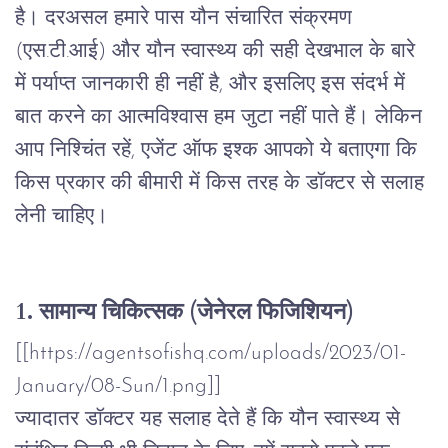
है।
दरअसल
हमारे
पास
यौन
संचारित
संक्रमण
(
एस
.
टी
.
आई
) 
और
यौन
स्वास्थ्य
की
सही
देखभाल
के
बारे
में
पर्याप्त
जानकारी
ही
नहीं
है
, 
और
इसलिए
इस
संदर्भ
में
बात
करने
का
आत्मविश्वास
हम
जुटा
नहीं
पाते
हैं।
लेकिन
आप
निश्चिंत
रहें
, 
एजेंट
ऑफ
इश्क
आपको
ये
बताएगा
कि
किस
प्रकार
की
बीमारी
में
किस
तरह
के
डॉक्टर
से
सलाह
लेनी
चाहिए।
1. सामान्य
चिकित्सक
(
जेनेरल
फिजिशियन
)
[[https://agentsofishq.com/uploads/2023/01-
January/08-Sun/1.png]]
ज्यादातर
डॉक्टर
यह
सलाह
देते
हैं
कि
यौन
स्वास्थ्य
से