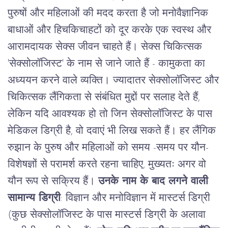
पुरुषों
और
महिलाओं
की
मदद
करता
है
जो
मनोवैज्ञानिक
बाधाओं
और
हिचकिचाहटों
को
दूर
करके
एक
स्वस्थ
और
आरामदायक
सेक्स
जीवन
चाहते
हैं।
सेक्स
चिकित्सक
'
सेक्सोलॉजिस्ट
'
के
नाम
से
जाने
जाते
हैं
-
कामुकता
का
अध्ययन
करने
वाले
व्यक्ति।
ज्यादातर
सेक्सोलॉजिस्ट
और
चिकित्सक
लैंगिकता
से
संबंधित
मुद्दों
पर
सलाह
देते
हैं
,
लेकिन
यदि
आवश्यक
हो
तो
जिन
सेक्सोलॉजिस्ट
के
पास
मेडिकल
डिग्री
है
,
वो
दवाएं
भी
लिख
सकते
हैं।
हर
लैंगिक
रुझान
के
पुरुष
और
महिलाओं
को
समय
-
समय
पर
यौन
-
विशेषज्ञों
से
परामर्श
करते
रहना
चाहिए
,
मुख्यतः
अगर
वो
यौन
रूप
से
सक्रिय
हैं।
उनके नाम के बाद लगने वाली
सामान्य डिग्री
:
विज्ञान
और
मनोविज्ञान
में
मास्टर्स
डिग्री
(
कुछ
सेक्सोलॉजिस्ट
के
पास
मास्टर्स
डिग्री
के
अलावा