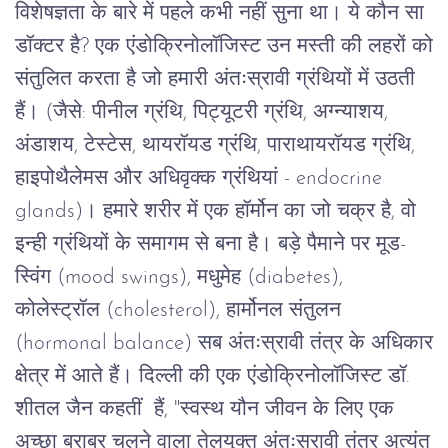
विशेषज्ञता
के
बारे
में
पहले
कभी
नहीं
सुना
था।
ये
कौन
सा
डॉक्टर
है
?
एक
एंडोक्रिनोलॉजिस्ट
उन
मस्ती
की
लहरों
को
संतुलित
करता
है
जो
हमारी
अंतःस्रावी
ग्रंथियों
में
उठती
हैं।
(
जैसे
:
पीनील
ग्रंथि
,
पिट्यूटरी
ग्रंथि
,
अग्न्याशय
,
अंडाशय
,
टेस्टेस
,
थायरॉयड
ग्रंथि
,
पाराथायरॉयड
ग्रंथि
,
हाइपोथैलेमस
और
अधिवृक्क
ग्रंथियां - endocrine
glands
)
।
हमारे
शरीर
में
एक
हॉर्मोन
का
जो
चक्र
है
,
वो
इन्ही
ग्रंथियों
के
समागम
से
बना
है।
बड़े
पैमाने
पर
मूड
-
स्विंग
(mood swings),
मधुमेह
(diabetes),
कोलेस्ट्रॉल
(cholesterol),
हार्मोनल
संतुलन
(hormonal balance)
सब
अंतःस्रावी
तंत्र
के
अधिकार
क्षेत्र
में
आते
हैं।
दिल्ली
की
एक
एंडोक्रिनोलॉजिस्ट
डॉ
.
शीतल
जैन
कहतीं
हैं
, "
स्वस्थ
यौन
जीवन
के
लिए
एक
अच्छा
बराबर
चलने
वाला
तेलयुक्त
अंतःस्रावी
तंत्र
अत्यंत