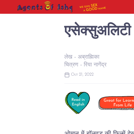
SEX
WE GIVE
NAME
GOOD
A
एसेक्सुअलिटी
लेख - अब्राह्मिका
चित्रण - रिया नागेंद्र
Oct 21, 2022