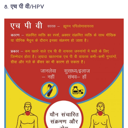
8. एच पी वी/HPV