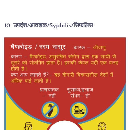
10. उपदंश/आतशक/Syphilis/सिफलिस