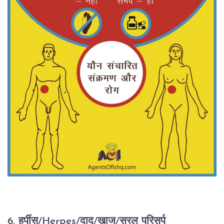
6. हर्पीस/Herpes/दाद/खाज/सरल परिसर्प