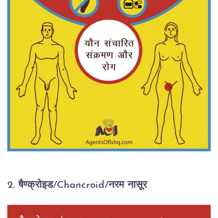
2. षैण्क्रोइड/Chancroid/नरम नासूर