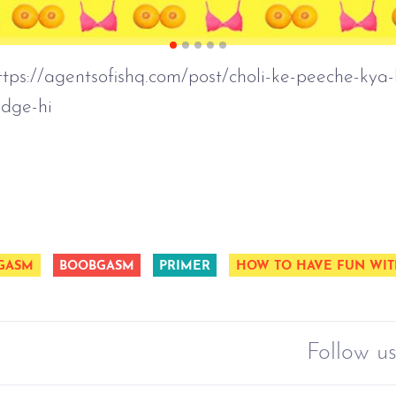
https://agentsofishq.com/post/choli-ke-peeche-kya-
edge-hi
GASM
BOOBGASM
PRIMER
HOW TO HAVE FUN WIT
Follow us