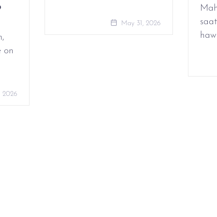
o
Mah
saat
May 31, 2026
haw
m,
e on
, 2026