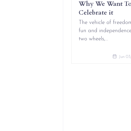
t Complicated
Why We Want T
Celebrate it
Aug 09, 2021
The vehicle of freedo
fun and independenc
two wheels,…
Jun 03