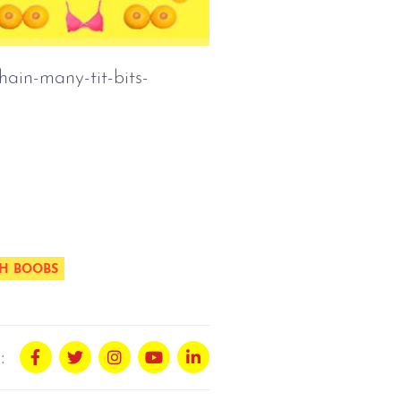
hain-many-tit-bits-
H BOOBS
: