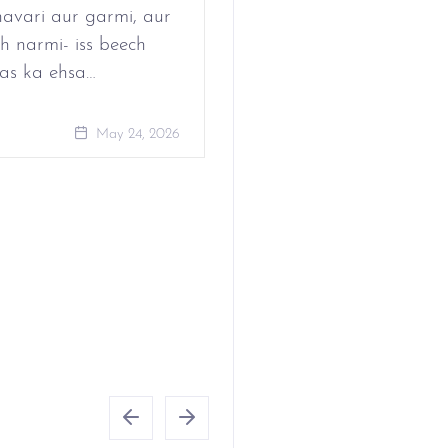
Period?
avari aur garmi, aur
h narmi- iss beech
as ka ehsa…
May 24, 
May 24, 2026