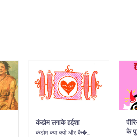
कंडोम लगाके हईशा
पीर
के पु
कंडोम क्या क्यों और कै�…