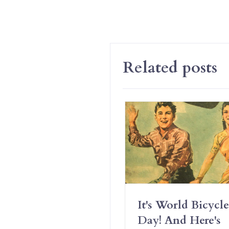
Related posts
Have Erotic
It's World Bicycle
iendships And It’s
Day! And Here's