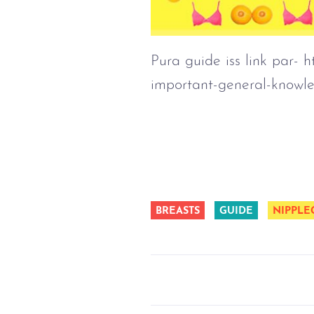
Pura guide iss link par- 
important-general-knowl
BREASTS
GUIDE
NIPPLE