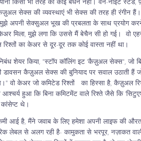
यानी किसी भी तरह का कोई बंधन नहीं। वन-नाइट स्टैंड, 
ज़ुअल सेक्स की व्यवस्थाएं भी सेक्स की तरह ही रंगीन है
झे अपनी सेक्सुअल भूख की प्रबलता के साथ प्रयोग करने
ी केअर मिला, मुझे लगा कि उससे मैं बेचैन सी हो गई। वो
अल रिश्तों का केअर से दूर-दूर तक कोई वास्ता नहीं था।
बंध शेयर किया, "स्टॉप कॉलिंग इट 'कैज़ुअल सेक्स", जो बि
 डावसन कैज़ुअल सेक्स की बुनियाद पर सवाल उठाती हैं जो
ा।" वो केअर जो कमिटेड रिश्तों का हिस्सा है, कैज़ुअल रि
े आश्चर्य हुआ कि बिना कमिटमेंट वाले रिश्ते जैसे कि 'सि
कांसेप्ट थे।
में कमी आई है, मैंने जवाब के लिए हमेशा अपनी लाइफ की औ
परिक लेबल से अलग रही है- कामुकता से भरपूर, नज़ाकत वा