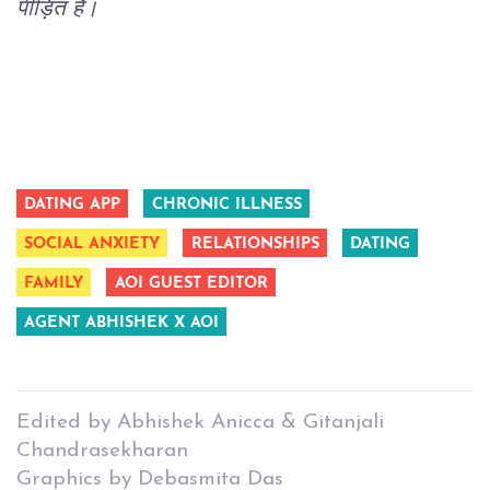
पीड़ित हैं।
DATING APP
CHRONIC ILLNESS
SOCIAL ANXIETY
RELATIONSHIPS
DATING
FAMILY
AOI GUEST EDITOR
AGENT ABHISHEK X AOI
Edited by Abhishek Anicca & Gitanjali
Chandrasekharan
Graphics by Debasmita Das