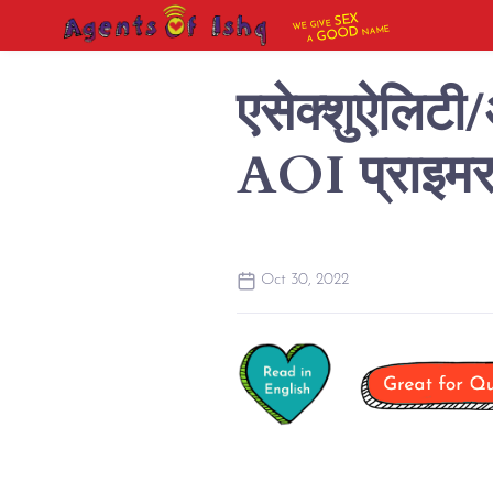
SEX
WE GIVE
NAME
GOOD
A
एसेक्शुऐलिटी/
AOI प्राइम
Oct 30, 2022