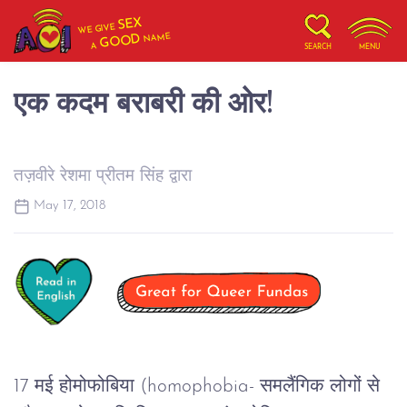
SEX
WE GIVE
NAME
GOOD
A
SEARCH
MENU
एक कदम बराबरी की ओर!
तज़वीरे रेशमा प्रीतम सिंह द्वारा
May 17, 2018
17 
मई
होमोफोबिया
 (homophobia- 
समलैंगिक
लोगों
से