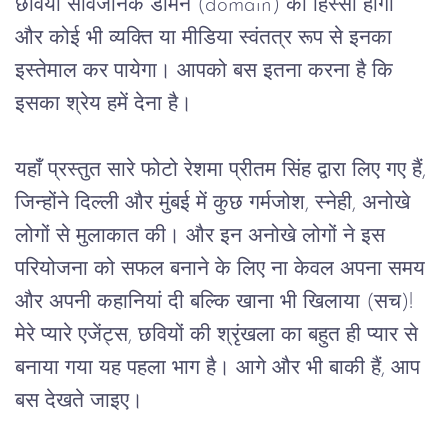
छवियाँ
सार्वजनिक
डोमेन
 (domain) 
का
हिस्सा
होंगी
और
कोई
भी
व्यक्ति
या
मीडिया
स्वंतत्र
रूप
से
इनका
इस्तेमाल
कर
पायेगा।
आपको
बस
इतना
करना
है
कि
इसका
श्रेय
हमें
देना
है।
यहाँ
प्रस्तुत
सारे
फोटो
रेशमा
प्रीतम
सिंह
द्वारा
लिए
गए
हैं
, 
जिन्होंने
दिल्ली
और
मुंबई
में
कुछ
गर्मजोश
, 
स्नेही
, 
अनोखे
लोगों
से
मुलाकात
की।
और
इन
अनोखे
लोगों
ने
इस
परियोजना
को
सफल
बनाने
के
लिए
ना
केवल
अपना
समय
और
अपनी
कहानियां
दी
बल्कि
खाना
भी
खिलाया
 (
सच
)! 
मेरे
प्यारे
एजेंट्स
, 
छवियों
की
श्रृंखला
का
बहुत
ही
प्यार
से
बनाया
गया
यह
पहला
भाग
है।
आगे
और
भी
बाकी
हैं
, 
आप
बस
देखते
जाइए।