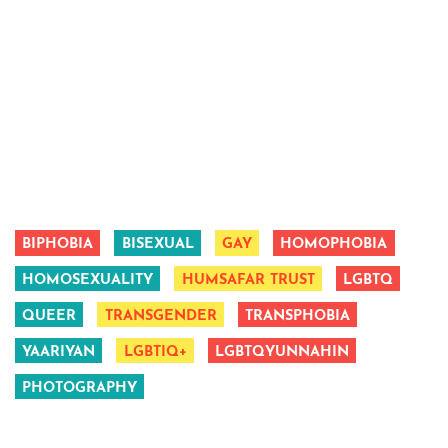
BIPHOBIA
BISEXUAL
GAY
HOMOPHOBIA
HOMOSEXUALITY
HUMSAFAR TRUST
LGBTQ
QUEER
TRANSGENDER
TRANSPHOBIA
YAARIYAN
LGBTIQ+
LGBTQYUNNAHIN
PHOTOGRAPHY