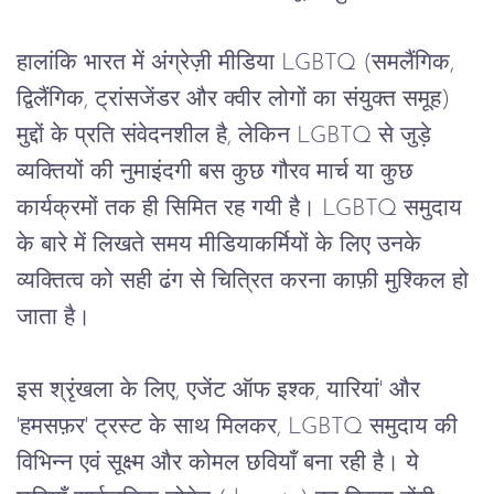
हालांकि
भारत
में
अंग्रेज़ी
मीडिया
 LGBTQ (
समलैंगिक
, 
द्विलैंगिक
, 
ट्रांसजेंडर
और
क्वीर
लोगों
का
संयुक्त
समूह
) 
मुद्दों
के
प्रति
संवेदनशील
है
, 
लेकिन
 LGBTQ 
से
जुड़े
व्यक्तियों
की
नुमाइंदगी
बस
कुछ
गौरव
मार्च
या
कुछ
कार्यक्रमों
तक
ही
सिमित
रह
गयी
है।
 LGBTQ 
समुदाय
के
बारे
में
लिखते
समय
मीडियाकर्मियों
के
लिए
उनके
व्यक्तित्व
को
सही
ढंग
से
चित्रित
करना
काफ़ी
मुश्किल
हो
जाता
है।
इस
श्रृंखला
के
लिए
, 
एजेंट
ऑफ
इश्क
, 
यारियां
' 
और
'
हमसफ़र
' 
ट्रस्ट
के
साथ
मिलकर
, LGBTQ 
समुदाय
की
विभिन्न
एवं
सूक्ष्म
और
कोमल
छवियाँ
बना
रही
है।
ये