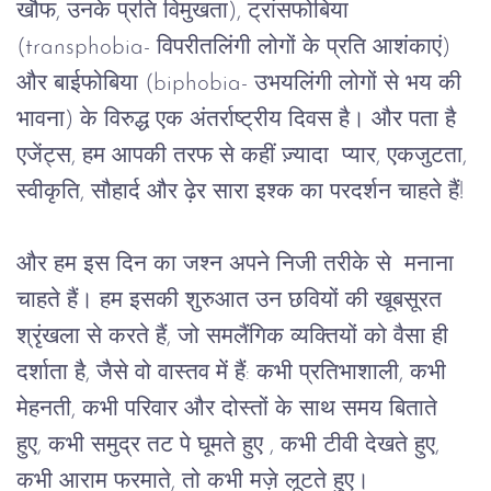
खौफ
, 
उनके
प्रति
विमुखता
), 
ट्रांसफोबिया
(transphobia- 
विपरीतलिंगी
लोगों
के
प्रति
आशंकाएं
) 
और
बाईफोबिया
 (biphobia- 
उभयलिंगी
लोगों
से
भय
की
भावना
) 
के
विरुद्ध
एक
अंतर्राष्ट्रीय
दिवस
है।
और
पता
है
एजेंट्स
, 
हम
आपकी तरफ से कहीं ज़्यादा 
प्यार
, 
एकजुटता
, 
स्वीकृति
, 
सौहार्द
और
ढ़ेर
सारा
इश्क
 का परदर्शन चाहते हैं!
और
हम
इस
दिन
का
जश्न
अपने
निजी
तरीके
से
मनाना
चाहते
हैं।
हम
इसकी
शुरुआत
उन
छवियों
की
खूबसूरत
श्रृंखला
से
करते
हैं
, 
जो
समलैंगिक
व्यक्तियों
को
वैसा
ही
दर्शाता
है
, 
जैसे
वो
वास्तव
में
हैं
: 
कभी
प्रतिभाशाली
, 
कभी
मेहनती
, 
कभी
परिवार
और
दोस्तों
के
साथ
समय
बिताते
हुए
, 
कभी
समुद्र
तट
पे
घूमते
हुए
 , 
कभी
टीवी
देखते
हुए
, 
कभी
आराम
फरमाते
, 
तो
कभी
मज़े
लूटते
हुए।