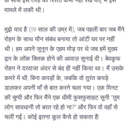
के
साथ
इस
तरह
का
रिश्ता
कभी
नहीं
रख
पाए
, 
मैं
इस
मामले
में
लकी
थी।
मुझे
याद
है
 (19 
साल
की
उम्र
में
), 
जब
पहली
बार
जब
मैंने
रोहन
के
साथ
यौन
संबंध
बनाया
तो
आंटी
घर
पर
नहीं
थी।
हम
अपने
जुनून
के
एहम
मोड़
पर
थे
जब
हमें
मुख्य
द्वार
के
लॉक
क्लिक
होने
की
आवाज़
सुनाई
दी।
बेवकूफ
रोहन
ने
दरवाजा
अंदर
से
बंद
ही
नहीं
किया
था।
मैं
उसके
कमरे
में
थी
, 
बिना
कपड़ों
के
, 
जबकि
वो
तुरंत
कपड़े
डालकर
अपनी
माँ
से
बात
करने
चला
गया।
एक
मिनट
की
चुप्पी
और
फिर
मैंने
एक
धीमी
फुसफुसाहट
सुनी
 "
तुम
लोग
सावधानी
तो
बरत
रहे
हो
ना
?" 
और
फिर
वो
वहाँ
से
चलीं
गईं।
कोई
इतना
कूल
कैसे
हो
सकता
है
!