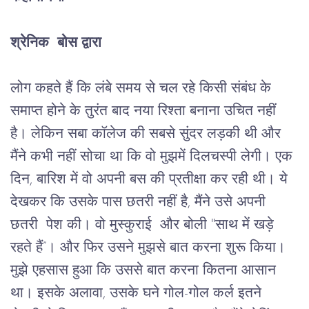
श्रेनिक
बोस
द्वारा
लोग
कहते
हैं
कि
लंबे
समय
से
चल
रहे
किसी
संबंध
के
समाप्त
होने
के
तुरंत
बाद
नया
रिश्ता
बनाना
उचित
नहीं
है।
लेकिन
सबा
कॉलेज
की
सबसे
सुंदर
लड़की
थी
और
मैंने
कभी
नहीं
सोचा
था
कि
वो
मुझमें
दिलचस्पी
लेगी।
एक
दिन
, 
बारिश
में
वो
अपनी
बस
की
प्रतीक्षा
कर
रही
थी।
ये
देखकर
कि
उसके
पास
छतरी
नहीं
है
, 
मैंने
उसे
अपनी
छतरी
पेश
की।
वो
मुस्कुराई 
और
बोली
 "
साथ
में
खड़े
रहते
हैं”।
और
फिर
उसने
मुझसे
बात
करना
शुरू
किया।
मुझे
एहसास
हुआ
कि
उससे
बात
करना
कितना
आसान
था।
इसके
अलावा
, 
उसके
घने
गोल
-
गोल
कर्ल
इतने