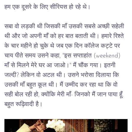
हम
एक
दूसरे
के
लिए
सीरियस
हो
रहे
थे।
सबा
वो
लड़की
थी
जिसकी
माँ
उसकी
सबसे
अच्छी
सहेली
थी
और
जो
अपनी
माँ
को
हर
बात
बताती
थी।
हमारे
रिश्ते
के
चार
महीने
हो
चुके
थे
जब
एक
दिन
कॉलेज
कट्टे
पर
चाय
पीते
समय
उसने
कहा
, "
इस
सप्ताहांत
 (weekend) 
माँ
से
मिलने
मेरे
घर
आ
जाओ।
" 
मैं
चौंक
गया।
इतनी
जल्दी
? 
लेकिन
वो
अटल
थी।
उसने
भरोसा
दिलाया
कि
उसकी
माँ
बहुत
कूल
थी।
मैं
उम्मीद
कर
रहा
था
कि
वो
सही
बोल
रही
हो
, 
क्योंकि
मेरी
माँ
- 
जिनको
मैं
जान
पाया
हूँ
, 
बहुत
रूढ़िवादी
है।