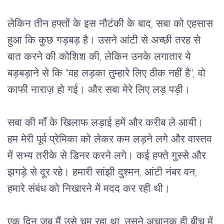
लेकिन
तीन
हफ्तों
के
इस
नौटंकी
के
बाद
, 
सबा
को
एहसास
हुआ
कि
कुछ
गड़बड़
है।
उसने
आंटी
से
अच्छी
तरह
से
बात
करने
की
कोशिश
की
, 
लेकिन
उनके
लगातार
ये
बड़बड़ाने
से
कि
 "
वह
लड़का
तुम्हारे
लिए
ठीक
नहीं
है
", 
वो
काफी
नाराज़
हो
गई।
और
सबा
मेरे
लिए
लड़
पड़ी।
सबा
की
माँ
के
खिलाफ
लड़ाई
हमें
और
करीब
ले
आयी।
हम
मेरी
पूर्व
प्रेमिका
को
लेकर
कम
लड़ने
लगे
और
वास्तव
में
सभ्य
तरीके
से
डिनर
करने
लगे।
कई
हफ्ते
गुस्से
और
झगड़े
से
दूर
रहे।
हमारी
सांझी
दुश्मन
, 
आंटी
नंबर
वन
, 
हमारे
संबंध
को
निखारने
में
मदद
कर
रही
थी।
एक
दिन
जब
मैं
उसे
चूम
रहा
था
, 
उसने
अचानक
ही
बीच
में