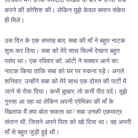
सोचकर
मैंने
उनके
पसंदीदा
लेखक
के
बारे
में
उनसे
चर्चा
करने
की
कोशिश
की।
लेकिन
मुझे
केवल
समान
संकेत
ही
मिले।
उस
दिन
के
एक
सप्ताह
बाद
, 
सबा
की
माँ
ने
बहुत
नाटक
शुरू
कर
दिया।
सबा
को
मेरे
साथ
फिल्में
देखना
बहुत
पसंद
था।
एक
रविवार
को
, 
आंटी
ने
चक्कर
आने
का
नाटक
किया
ताकि
सबा
को
घर
पर
रुकना
पड़े।
अगले
शनिवार
, 
उन्होंने
सबा
को
मेरे
साथ
एक
दोस्त
की
पार्टी
में
जाने
से
रोक
दिया।
कभी
बुखार
, 
तो
कभी
पीठ
दर्द।
मुझे
गुस्सा
आ
रहा
था
लेकिन
अपनी
प्रेमिका
की
माँ
के
खिलाफ
मैं
क्या
बोल
सकता
था
? 
सबा
उनकी
एकमात्र
संतान
थी
, 
जिसने
अपने
पिता
को
खो
दिया
था।
वह
अपनी
माँ
से
बहुत
जुड़ी
हुई
थी।