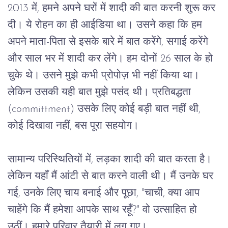
2013 
में
, 
हमने
अपने
घरों
में
शादी
की
बात
करनी
शुरू
कर
दी।
ये
रोहन
का
ही
आईडिया
था।
उसने
कहा
कि
हम
अपने
माता
-
पिता
से
इसके
बारे
में
बात
करेंगे
, 
सगाई
करेंगे
और
साल
भर
में
शादी
कर
लेंगे।
हम
दोनों
 26 
साल
के
हो
चुके
थे।
उसने
मुझे
कभी
प्रोपोज़
भी
नहीं
किया
था।
लेकिन
उसकी
यही
बात
मुझे
पसंद
थी।
प्रतिबद्धता
(committment) 
उसके
लिए
कोई
बड़ी
बात
नहीं
थी
, 
कोई
दिखावा
नहीं
, 
बस
पूरा
सहयोग।
सामान्य
परिस्थितियों
में
, 
लड़का
शादी
की
बात
करता
है।
लेकिन
यहाँ
मैं
आंटी
से
बात
करने
वाली
थी।
मैं
उनके
घर
गई
, 
उनके
लिए
चाय
बनाई
और
पूछा
, "
चाची
, 
क्या
आप
चाहेंगे
कि
मैं
हमेशा
आपके
साथ
रहूँ
?" 
वो
उत्साहित
हो
उठीं।
हमारे
परिवार
तैयारी
में
लग
गए।