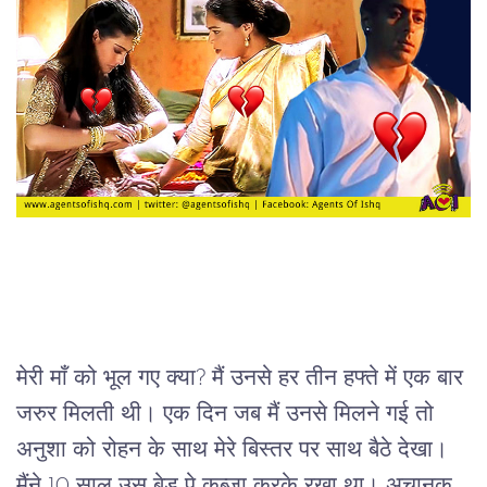
मेरी
माँ
को
भूल
गए
क्या
? 
मैं
उनसे
हर
तीन
हफ्ते
में
एक
बार
जरुर
मिलती
थी।
एक
दिन
जब
मैं
उनसे
मिलने
गई
तो
अनुशा
को
रोहन
के
साथ
मेरे
बिस्तर
पर
साथ
बैठे
देखा।
मैंने
 10 
साल
उस
बेड
पे
कब्ज़ा
करके
रखा
था।
अचानक
, 