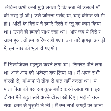
लेकिन
कभी
-
कभी
मुझे
लगता
है
कि
सबा
भी
उसकी
माँ
की
तरह
ही
थी।
उसे
जीतना
पसंद
था
, 
चाहे
कीमत
जो
भी
हो।
आंटी
के
विरोध
ने
हमारे
रिश्ते
में
ग्लू
का
काम
किया
था।
उसने
ही
हमको
साथ
रखा
था।
और
जब
ये
विरोध
खत्म
हुआ
, 
तो
हम
अस्थिर
हो
गए।
उस
सारे
झगड़ा
-
झगड़ी
में
, 
हम
प्यार
को
भूल
ही
गए
थे।
मैं
डिस्पोजेबल
महसूस
करने
लगा
था।
सिगरेट
पीने
लगा
था
, 
आने
आप
को
अकेला
कर
लिया
था।
मैं
अपने
सभी
दोस्तों
से
, '
माँ
-
बाप
' 
से
ठीक
से
बात
नहीं
करता
था।
ये
माता
-
पिता
को
बस
सब
कुछ
बर्बाद
करने
आता
था।
इस
दौरान
मैंने
बहुत
सारे
अच्छे
दोस्त
खो
दिए।
महीनों
तक
रोया
, 
काम
से
छुट्टी
ले
ली।
मैं
उन
सभी
जगहों
पर
जाना