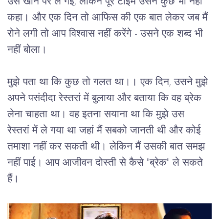
उसे
खाने
पर
ले
गई
, 
लेकिन
पूरे
टाइम
उसने
कुछ
भी
नहीं
कहा।
और
एक
दिन
तो
आफिस
की
एक
बात
लेकर
जब
मैं
रोने
लगी
तो
आप
विश्वास
नहीं
करेंगे
 - 
उसने
एक
शब्द
भी
नहीं
बोला।
मुझे
पता
था
कि
कुछ
तो
गलत
था।।
एक
दिन
, 
उसने
मुझे
अपने
पसंदीदा
रेस्तरां
में
बुलाया
और
बताया
कि
वह
ब्रेक
लेना
चाहता
था।
वह
इतना
सयाना
था
कि
मुझे
उस
रेस्तरां
में
ले
गया
था
जहां
मैं
सबको
जानती
थी
और
कोई
तमाशा
नहीं
कर
सकती
थी।
लेकिन
मैं
उसकी
बात
समझ
नहीं
पाई।
आप
आजीवन
दोस्ती
से
कैसे
 "
ब्रेक
" 
ले
सकते
हैं।