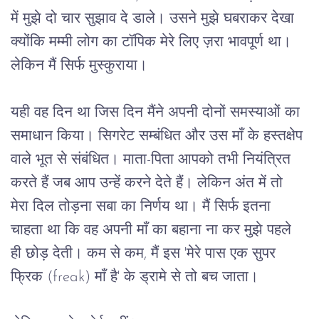
में
मुझे
दो
चार
सुझाव
दे
डाले।
उसने
मुझे
घबराकर
देखा
क्योंकि
मम्मी
लोग
का
टॉपिक
मेरे
लिए
ज़रा
भावपूर्ण
था।
लेकिन
मैं
सिर्फ
मुस्कुराया।
यही
वह
दिन
था
जिस
दिन
मैंने
अपनी
दोनों
समस्याओं
का
समाधान
किया।
सिगरेट
सम्बंधित
और
उस
माँ
के
हस्तक्षेप
वाले
भूत
से
संबंधित।
माता
-
पिता
आपको
तभी
नियंत्रित
करते
हैं
जब
आप
उन्हें
करने
देते
हैं।
लेकिन
अंत
में
तो
मेरा
दिल
तोड़ना
सबा
का
निर्णय
था।
मैं
सिर्फ
इतना
चाहता
था
कि
वह
अपनी
माँ
का
बहाना
ना
कर
मुझे
पहले
ही
छोड़
देती।
कम
से
कम
, 
मैं
इस
 '
मेरे
पास
एक
सुपर
फ्रिक
 (freak) 
माँ
है
' 
के
ड्रामे
से
तो
बच
जाता।