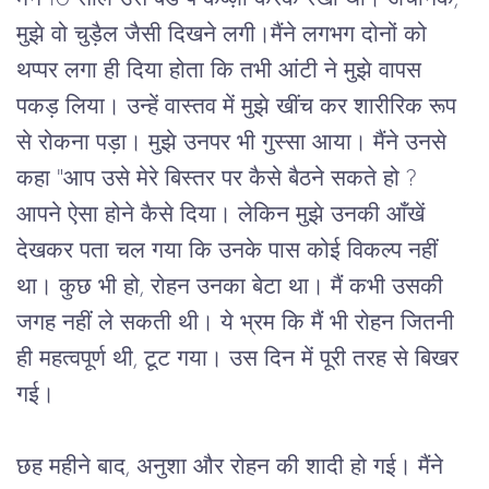
मुझे
वो
चुड़ैल
जैसी
दिखने
लगी।मैंने
लगभग
दोनों
को
थप्पर
लगा
ही
दिया
होता
कि
तभी
आंटी
ने
मुझे
वापस
पकड़
लिया।
उन्हें
वास्तव
में
मुझे
खींच
कर
शारीरिक
रूप
से
रोकना
पड़ा।
मुझे
उनपर
भी
गुस्सा
आया।
मैंने
उनसे
कहा
 "
आप
उसे
मेरे
बिस्तर
पर
कैसे
बैठने
सकते
हो
 ? 
आपने
ऐसा
होने
कैसे
दिया।
लेकिन
मुझे
उनकी
आँखें
देखकर
पता
चल
गया
कि
उनके
पास
कोई
विकल्प
नहीं
था।
कुछ
भी
हो
, 
रोहन
उनका
बेटा
था।
मैं
कभी
उसकी
जगह
नहीं
ले
सकती
थी।
ये
भ्रम
कि
मैं
भी
रोहन
जितनी
ही
महत्वपूर्ण
थी
, 
टूट
गया।
उस
दिन
में
पूरी
तरह
से
बिखर
गई।
छह
महीने
बाद
, 
अनुशा
और
रोहन
की
शादी
हो
गई।
मैंने