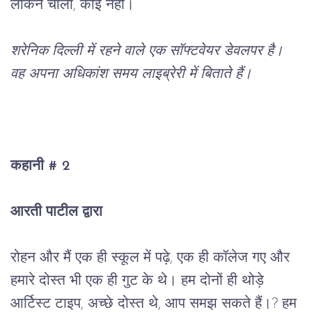
लेकिन
चालो
, 
कोई
नहीं।
शरेनिक
दिल्ली
में
रहने
वाले
एक
सॉफ्टवेयर
डेवलपर
है।
वह
अपना
अधिकांश
समय
लाइब्रेरी
में
बिताते
हैं।
कहानी
 # 2
आरती
पाटील
द्वारा
रोहन
और
मैं
एक
ही
स्कूल
में
पढ़े
, 
एक
ही
कॉलेज
गए
और
हमारे
दोस्त
भी
एक
ही
गुट
के
थे।
हम
दोनों
ही
थोड़े
आर्टिस्ट
टाइप
, 
अच्छे
दोस्त
थे
, 
आप
समझ
सकते
हैं।
? 
हम