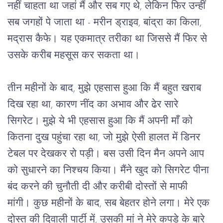
नहीं
चाहता
था
जहां
मैं
और
सब
गए
थे
, 
लेकिन
फिर
उन्हीं
सब
जगहों
पे
जाता
था
 - 
मरीन
ड्राइव
, 
बांद्रा
का
किला
, 
मद्रास
कैफे।
यह
एकमात्र
तरीका
था
जिससे
मैं
फिर
से
उसके
करीब
महसूस
कर
सकता
था।
तीन
महीनों
के
बाद
, 
मुझे
एहसास
हुआ
कि
मैं
बहुत
खराब
दिख
रहा
था
, 
कारण
नींद
का
अभाव
और
ढेर
सारे
सिगरेट।
मुझे
ये
भी
एहसास
हुआ
कि
मैं
अपनी
माँ
को
कितना
दुख
पहुंचा
रहा
था
, 
जो
मुझे
ऐसी
हालत
में
डिनर
टेबल
पर
देखकर
रो
पड़ी।
बस
उसी
दिन
मैन
अपने
आप
को
सुधारने
का
निश्चय
किया।
मैंने
खुद
को
सिगरेट
पीना
बंद
करने
की
चुनौती
दी
और
करीबी
दोस्तों
से
माफी
मांगी।
कुछ
महीनों
के
बाद
, 
सब
बेहतर
होने
लगा।
मेरे
एक
दोस्त
की
दिवाली
पार्टी
में
, 
उसकी
मां
ने
मेरे
कपड़े
के
बारे