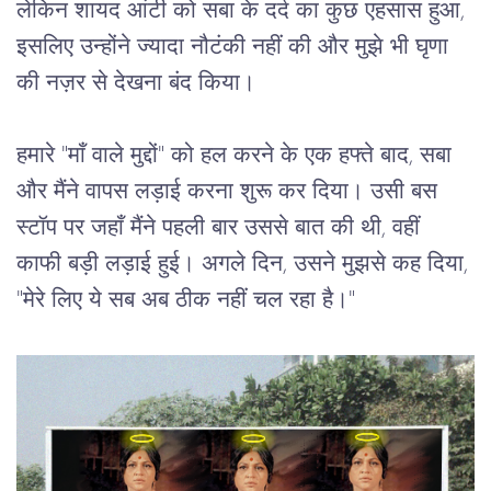
लेकिन
शायद
आंटी
को
सबा
के
दर्द
का
कुछ
एहसास
हुआ
, 
इसलिए
उन्होंने
ज्यादा
नौटंकी
नहीं
की
और
मुझे
भी
घृणा
की
नज़र
से
देखना
बंद
किया।
हमारे
 "
माँ
वाले
मुद्दों
" 
को
हल
करने
के
एक
हफ्ते
बाद
, 
सबा
और
मैंने
वापस
लड़ाई
करना
शुरू
कर
दिया।
उसी
बस
स्टॉप
पर
जहाँ
मैंने
पहली
बार
उससे
बात
की
थी
, 
वहीं
काफी
बड़ी
लड़ाई
हुई।
अगले
दिन
, 
उसने
मुझसे
कह
दिया
, 
"
मेरे
लिए
ये
सब
अब
ठीक
नहीं
चल
रहा
है।
"