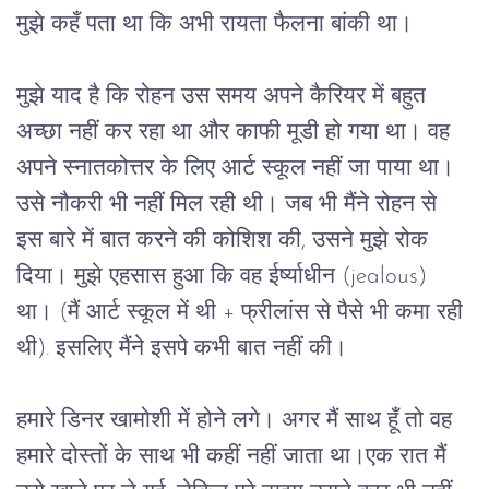
मुझे
कहँ
पता
था
कि
अभी
रायता
फैलना
बांकी
था।
मुझे
याद
है
कि
रोहन
उस
समय
अपने
कैरियर
में
बहुत
अच्छा
नहीं
कर
रहा
था
और
काफी
मूडी
हो
गया
था।
वह
अपने
स्नातकोत्तर
के
लिए
आर्ट
स्कूल
नहीं
जा
पाया
था।
उसे
नौकरी
भी
नहीं
मिल
रही
थी।
जब
भी
मैंने
रोहन
से
इस
बारे
में
बात
करने
की
कोशिश
की
, 
उसने
मुझे
रोक
दिया।
मुझे
एहसास
हुआ
कि
वह
ईर्ष्याधीन
 (jealous) 
था।
 (
मैं
आर्ट
स्कूल
में
थी
 + 
फ्रीलांस
से
पैसे
भी
कमा
रही
थी
). 
इसलिए
मैंने
इसपे
कभी
बात
नहीं
की।
हमारे
डिनर
खामोशी
में
होने
लगे।
अगर
मैं
साथ
हूँ
तो
वह
हमारे
दोस्तों
के
साथ
भी
कहीं
नहीं
जाता
था।एक
रात
मैं