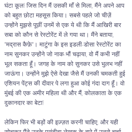
घंटा
कूल
! 
जिस
दिन
मैं
उसकी
माँ
से
मिला
, 
मैंने
अपने
आप
को
बहुत
छोटा
महसूस
किया।
सबसे
पहले
जो
चीज़ें
उन्होंने
मुझसे
पूछीं
उनमें
से
एक
ये
थी
कि
मैं
आखिरी
बार
सबा
को
कौन
से
रेस्टोरेंट
में
ले
गया
था।
मैंने
बताया
, 
"
मद्रास
कैफ़े
"
।
माटुंगा
के
इस
इडली
-
डोसा
रेस्टोरेंट
का
नाम
सुनकर
उन्होंने
जो
नाक
-
भौं
चढ़ाया
, 
वो
मैं
कभी
नहीं
भूल
सकता
हूँ।
जगह
के
नाम
को
सुनकर
उसे
भुलभ
नहीं
जाऊंगा।
उन्होंने
मुझे
ऐसे
देखा
जैसे
मैं
उनकी
चमकती
हुई
एशियन
पेंट्स
की
दीवार
पे
लगा
हुआ
कोई
गंदा
दाग
हूँ।
वो
मुंबई
की
एक
अमीर
महिला
थी
और
मैं
, 
कोलकाता
के
एक
दुकानदार
का
बेटा
!
लेकिन
फिर
भी
बड़ों
की
इज़्ज़त
करनी
चाहिए
, 
और
यही