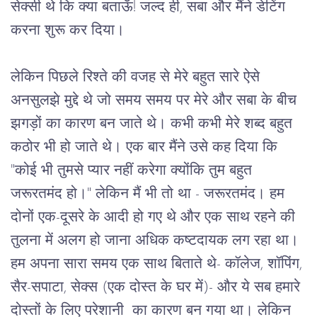
सेक्सी
थे
कि
क्या
बताऊँ
! 
जल्द
ही
, 
सबा
और
मैंने
डेटिंग
करना
शुरू
कर
दिया।
लेकिन
पिछले
रिश्ते
की
वजह
से
मेरे
बहुत
सारे
ऐसे
अनसुलझे
मुद्दे
थे
जो
समय
समय
पर
मेरे
और
सबा
के
बीच
झगड़ों
का
कारण
बन
जाते
थे।
कभी
कभी
मेरे
शब्द
बहुत
कठोर
भी
हो
जाते
थे।
एक
बार
मैंने
उसे
कह
दिया
कि
"
कोई
भी
तुमसे
प्यार
नहीं
करेगा
क्योंकि
तुम
बहुत
जरूरतमंद
हो।
" 
लेकिन
मैं
भी
तो
था
 - 
जरूरतमंद।
हम
दोनों
एक
-
दूसरे
के
आदी
हो
गए
थे
और
एक
साथ
रहने
की
तुलना
में
अलग
हो
जाना
अधिक
कष्टदायक
लग
रहा
था।
हम
अपना
सारा
समय
एक
साथ
बिताते
थे
- 
कॉलेज
, 
शॉपिंग
, 
सैर
-
सपाटा
, 
सेक्स
 (
एक
दोस्त
के
घर
में
)- 
और
ये
सब
हमारे
दोस्तों
के
लिए
परेशानी 
का
कारण
बन
गया
था।
लेकिन