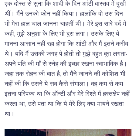
एक
दोस्त
से
सुना
कि
शादी
के
दिन
आंटी
वास्तव
में
दुखी
थीं।
मैंने
उनको
फोन
नहीं
किया।
हालांकि
वो
उस
दिन
भी
मेरा
हाल
चाल
जानना
चाहतीं
थीं।
मेरे
इस
सारे
दर्द
में
कहीं
, 
मुझे
अनुशा
के
लिए
भी
बुरा
लगा।
उसके
लिए
ये
मानना
आसान
नहीं
रहा
होगा
कि
आंटी
और
मैं
इतने
करीब
थे।
यदि
मैं
उसकी
जगह
पे
होती
तो
मुझे
बहुत
बुरा
लगता
- 
अपने
पति
की
माँ
से
स्नेह
की
इच्छा
रखना
स्वाभाविक
है।
जहां
तक
रोहन
की
बात
है
, 
तो
मैंने
जानने
की
कोशिश
भी
नहीं
की
कि
उसने
ये
सब
कैसे
संभाला।
वह
कम
से
कम
इतना
परिपक्व
था
कि
ऑन्टी
और
मेरे
रिश्ते
में
हस्तक्षेप
नहीं
करता
था
, 
उसे
पता
था
कि
ये
मेरे
लिए
क्या
मायने
रखता
था।