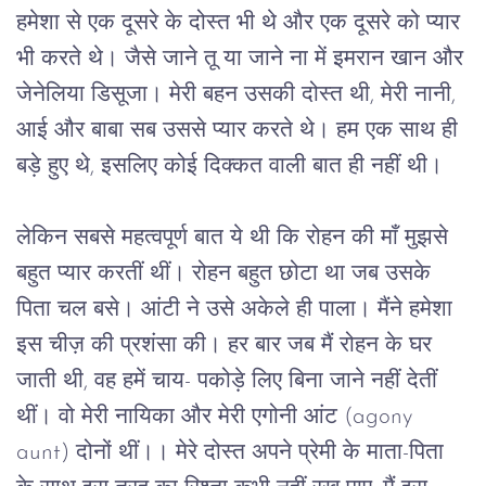
हमेशा
से
एक
दूसरे
के
दोस्त
भी
थे
और
एक
दूसरे
को
प्यार
भी
करते
थे।
जैसे
जाने
तू
या
जाने
ना
में
इमरान
खान
और
जेनेलिया
डिसूजा।
मेरी
बहन
उसकी
दोस्त
थी
, 
मेरी
नानी
, 
आई
और
बाबा
सब
उससे
प्यार
करते
थे।
हम
एक
साथ
ही
बड़े
हुए
थे
, 
इसलिए
कोई
दिक्कत
वाली
बात
ही
नहीं
थी।
लेकिन
सबसे
महत्वपूर्ण
बात
ये
थी
कि
रोहन
की
माँ
मुझसे
बहुत
प्यार
करतीं
थीं।
रोहन
बहुत
छोटा
था
जब
उसके
पिता
चल
बसे।
आंटी
ने
उसे
अकेले
ही
पाला।
मैंने
हमेशा
इस
चीज़
की
प्रशंसा
की।
हर
बार
जब
मैं
रोहन
के
घर
जाती
थी
, 
वह
हमें
चाय
- 
पकोड़े
लिए
बिना
जाने
नहीं
देतीं
थीं।
वो
मेरी
नायिका
और
मेरी
एगोनी
आंट
 (agony 
aunt) 
दोनों
थीं।।
मेरे
दोस्त
अपने
प्रेमी
के
माता
-
पिता