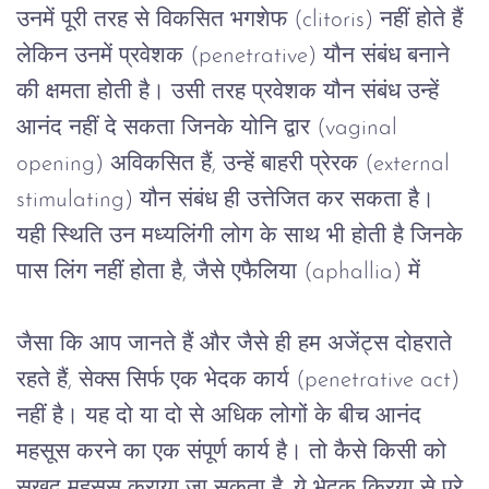
उनमें
पूरी
तरह
से
विकसित
भगशेफ
 (clitoris) 
नहीं
होते
हैं
लेकिन
उनमें
प्रवेशक
 (penetrative) 
यौन
संबंध
बनाने
की
क्षमता
होती
है।
उसी
तरह
प्रवेशक
यौन
संबंध
उन्हें
आनंद
नहीं
दे
सकता
जिनके
योनि
द्वार
 (vaginal 
opening) 
अविकसित
हैं
, 
उन्हें
बाहरी
प्रेरक
 (external 
stimulating) 
यौन
संबंध
ही
उत्तेजित
कर
सकता
है।
यही
स्थिति
उन
मध्यलिंगी
लोग
के
साथ
भी
होती
है
जिनके
पास
लिंग
नहीं
होता
है
, 
जैसे
एफैलिया
 (aphallia) 
में
जैसा
कि
आप
जानते
हैं
और
जैसे
ही
हम
अजेंट्स
दोहराते
रहते
हैं
, 
सेक्स
सिर्फ
एक
भेदक
कार्य
 (penetrative act) 
नहीं
है।
यह
दो
या
दो
से
अधिक
लोगों
के
बीच
आनंद
महसूस
करने
का
एक
संपूर्ण
कार्य
है।
तो
कैसे
किसी
को
सुखद
महसूस
कराया
जा
सकता
है
, 
ये
भेदक
क्रिया
से
परे