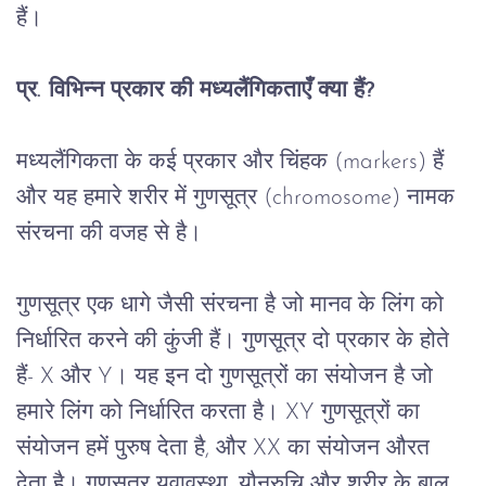
हैं।
प्र
. 
विभिन्न
प्रकार
की
मध्यलैंगिकताएँ
क्या
हैं
?
मध्यलैंगिकता
के
कई
प्रकार
और
चिंहक
 (markers) 
हैं
और
यह
हमारे
शरीर
में
गुणसूत्र
 (chromosome) 
नामक
संरचना
की
वजह
से
है।
गुणसूत्र
एक
धागे
जैसी
संरचना
है
जो
मानव
के
लिंग
को
निर्धारित
करने
की
कुंजी
हैं।
गुणसूत्र
दो
प्रकार
के
होते
हैं
- X 
और
 Y
।
यह
इन
दो
गुणसूत्रों
का
संयोजन
है
जो
हमारे
लिंग
को
निर्धारित
करता
है।
 XY 
गुणसूत्रों
का
संयोजन
हमें
पुरुष
देता
है
, 
और
 XX 
का
संयोजन
औरत
देता
है।
गुणसूत्र
युवावस्था
, 
यौनरुचि
और
शरीर
के
बाल