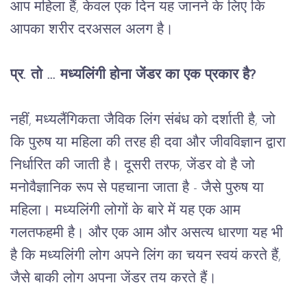
आप
महिला
हैं
, 
केवल
एक
दिन
यह
जानने
के
लिए
कि
आपका
शरीर
दरअसल
अलग
है।
प्र
. 
तो
 ... 
मध्यलिंगी
होना
जेंडर
का
एक
प्रकार
है
?
नहीं
, 
मध्यलैंगिकता
जैविक
लिंग
संबंध
को
दर्शाती
है
, 
जो
कि
पुरुष
या
महिला
की
तरह
ही
दवा
और
जीवविज्ञान
द्वारा
निर्धारित
की
जाती
है।
दूसरी
तरफ
, 
जेंडर
वो
है
जो
मनोवैज्ञानिक
रूप
से
पहचाना
जाता
है
 - 
जैसे
पुरुष
या
महिला।
मध्यलिंगी
लोगों
के
बारे
में
यह
एक
आम
गलतफहमी
है।
और
एक
आम
और
असत्य
धारणा
यह
भी
है
कि
मध्यलिंगी
लोग
अपने
लिंग
का
चयन
स्वयं
करते
हैं
, 
जैसे
बाकी
लोग
अपना
जेंडर
तय
करते
हैं।