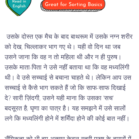
उसके
दोस्त
एक
मैच
के
बाद
बाथरूम
में
उसके
नग्न
शरीर
को
देख,
चिल्लाकर
भाग
गए
थे।
यही
वो
दिन
था
जब
उसने
जाना
कि
वह
न
तो
महिला
थी
और
न
ही
पुरुष।
उसके
माता
-
पिता
ने
उसे
नहीं
बताया
था
कि
वह
मध्यलिंगी
थी।
वे
उसे
सच्चाई
से
बचाना
चाहते
थे।
लेकिन
आप
उस
सच्चाई
से
कैसे
भाग
सकते
हैं
जो
कि
साफ
-
साफ
दिखाई
दे
? 
सारी
ज़िंदगी
, 
उसने
यही
माना
कि
उसका
 '
सच
' 
बदसूरत
है
; 
घृणा
का
पात्र
है।
यह
समझने
में
उसे
सालों
लगे
कि
मध्यलिंगी
होने
में
शर्मिंदा
होने
की कोई बात नहीं।