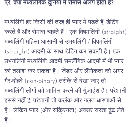
प्र
. 
क्या
मध्यलैंगिक
दुनिया
में
रोमांस
अलग
होता
है
?
मध्यलिंगी
हर
किसी
की
तरह
ही
प्यार
में
पड़ते
हैं
, 
डेटिंग
करते
है
और
रोमांस
चाहते
हैं।
एक
विषमलिंगी
 (straight) 
मध्यलिंगी
महिला
आसानी
से
उभयलिंगी
 / 
विषमलिंगी
(straight) 
आदमी
के
साथ
डेटिंग
कर
सकती
है।
एक
उभयलिंगी
-
मध्यलिंगी
आदमी
समलैंगिक
आदमी
में
भी
प्यार
की
तलाश
कर
सकता
है।
जेंडर
और
लैंगिकता
को
अगर
गैर
-
दोहरे
 (non-binary) 
तरीके
से
देखा
जाए
तो
मध्यलिंगी
लोगों
को
शामिल
करने
की
गुंजाईश
है।
परेशानी
इससे
नहीं
है
, 
परेशानी
तो
कलंक
और
गलत
धारणाओं
से
है।
लेकिन
प्यार
 (
और
सक्रियता
) 
अक्सर
रास्ता
ढूंढ
लेते
हैं।