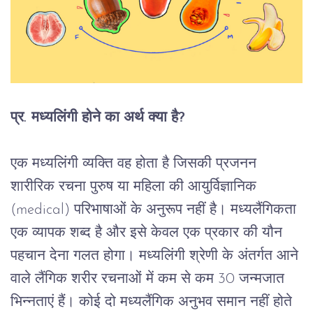
प्र
. 
मध्यलिंगी
होने
का
अर्थ
क्या
है
?
एक
मध्यलिंगी
व्यक्ति
वह
होता
है
जिसकी
प्रजनन
शारीरिक
रचना
पुरुष
या
महिला
की
आयुर्विज्ञानिक
(medical) 
परिभाषाओं
के
अनुरूप
नहीं
है।
मध्यलैंगिकता
एक
व्यापक
शब्द
है
और
इसे
केवल
एक
प्रकार
की
यौन
पहचान
देना
गलत
होगा।
मध्यलिंगी
श्रेणी
के
अंतर्गत
आने
वाले
लैंगिक
शरीर
रचनाओं
में
कम
से
कम
 30 
जन्मजात
भिन्नताएं
हैं।
कोई
दो
मध्यलैंगिक
अनुभव
समान
नहीं
होते