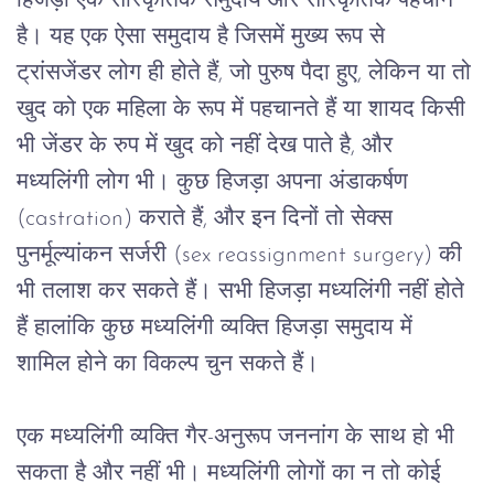
हिजड़ा
एक
सांस्कृतिक
समुदाय
और
सांस्कृतिक
पहचान
है।
यह
एक
ऐसा
समुदाय
है
जिसमें
मुख्य
रूप
से
ट्रांसजेंडर
लोग
ही
होते
हैं
, 
जो
पुरुष
पैदा
हुए
, 
लेकिन
या
तो
खुद
को
एक
महिला
के
रूप
में
पहचानते
हैं
या
शायद
किसी
भी
जेंडर
के
रुप
में
खुद
को
नहीं
देख
पाते
है
, 
और
मध्यलिंगी
लोग
भी।
कुछ
हिजड़ा
अपना
अंडाकर्षण
(castration) 
कराते
हैं
, 
और
इन
दिनों
तो
सेक्स
पुनर्मूल्यांकन
सर्जरी
 (sex reassignment surgery) 
की
भी
तलाश
कर
सकते
हैं।
सभी
हिजड़ा
मध्यलिंगी
नहीं
होते
हैं
हालांकि
कुछ
मध्यलिंगी
व्यक्ति
हिजड़ा
समुदाय
में
शामिल
होने
का
विकल्प
चुन
सकते
हैं।
एक
मध्यलिंगी
व्यक्ति
गैर
-
अनुरूप
जननांग
के
साथ
हो
भी
सकता
है
और
नहीं
भी।
मध्यलिंगी
लोगों
का
न
तो
कोई