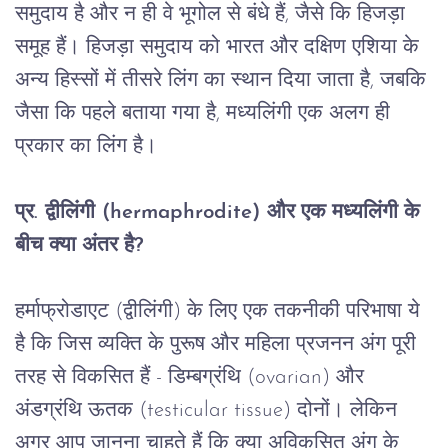
समुदाय
है
और
न
ही
वे
भूगोल
से
बंधे
हैं
, 
जैसे
कि
हिजड़ा
समूह
हैं।
हिजड़ा
समुदाय
को
भारत
और
दक्षिण
एशिया
के
अन्य
हिस्सों
में
तीसरे
लिंग
का
स्थान
दिया
जाता
है
, 
जबकि
जैसा
कि
पहले
बताया
गया
है
, 
मध्यलिंगी
एक
अलग
ही
प्रकार
का
लिंग
है।
प्र
. 
द्वीलिंगी
 (hermaphrodite) 
और
एक
मध्यलिंगी
के
बीच
क्या
अंतर
है
?
हर्माफ्रोडाएट (
द्वीलिंगी)
के
लिए
एक
तकनीकी
परिभाषा
ये
है
कि
जिस
व्यक्ति
के
पुरूष
और
महिला
प्रजनन
अंग
पूरी
तरह
से
विकसित
हैं
 - 
डिम्बग्रंथि
 (ovarian) 
और
अंडग्रंथि
ऊतक
 (testicular tissue) 
दोनों।
लेकिन
अगर
आप
जानना
चाहते
हैं
कि
क्या
अविकसित
अंग
के