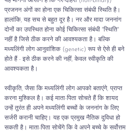
यह
मानना
 ​​
आसान
है
कि
गैर
-
दोहरी
 (non-binary) 
प्रजनन
अंगों
का
होना
एक
चिकित्सा
संबंधी
स्थिति
है।
हालांकि
, 
यह
सच
से
बहुत
दूर
है।
नर
और
मादा
जननांग
दोनों
का
उपस्थित
होना
कोई
चिकित्सा
संबंधी
 "
स्थिति
" 
नहीं
है
जिसे
ठीक
करने
की
आवश्यकता
है।
बल्कि
मध्यलिंगी
लोग
आनुवांशिक
 (genetic) 
रूप
से
ऐसे
ही
बने
होते
हैं
 - 
इसे
ठीक
करने
की
नहीं
, 
केवल
स्वीकृति
की
आवश्यकता
है।
स्वीकृति
, 
जैसा
कि
मध्यलिंगी
लोग
आपको
बताएंगे
, 
प्राप्त
करना
मुश्किल
है।
कई
माता
-
पिता
सोचते
हैं
कि
शायद
उन्हें
तुरंत
ही
अपने
मध्यलिंगी
बच्चों
के
जननांग
के
लिए
सर्जरी
करानी
चाहिए।
यह
एक
प्रमुख
नैतिक
दुविधा
हो
सकती
है।
माता
-
पिता
सोचेंगे
कि
वे
अपने
बच्चे
के
सर्वोत्तम