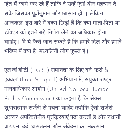
हित
में
कार्य
कर
रहे
हैं
ताकि
वे
उन्हें
ऐसी यौन
पहचान
दे
सकें जिसका पूर्वानुमान और आसान हो ।
लेकिन
आजकल
, 
इस
बारे
में
बहस
छिड़ी
हैं
कि
क्या
माता
-
पिता
या
डॉक्टर
को
इतने
बड़े
निर्णय
लेने
का
अधिकार
होना
चाहिए।
 '
वे
ये
कैसे
जान
सकते
हैं
कि
हमारे
दिल
और
हमारे
भविष्य
में
क्या
है
', 
मध्यलिंगी
लोग
पूछते
हैं।
एल
.
जी
.
बी
.
टी
 (LGBT) 
समानता
के
लिए
बने
 '
फ्री
 & 
इक्वल
' (Free & Equal) 
अभियान
में
, 
संयुक्त
राष्ट्र
मानवाधिकार
आयोग
 (United Nations Human 
Rights Commission) 
का
कहना
है
कि
सेक्स
सुधारात्मक
सर्जरी
से
बचना
चाहिए
क्योंकि
 ऐसी 
सर्जरी 
अक्सर
अपरिवर्तनीय
प्रक्रियाएं
पैदा
करती है
और
स्थायी
बांझपन
, 
दर्द
, 
असंतुलन
, 
यौन
संवेदना
का
नुकसान
, 