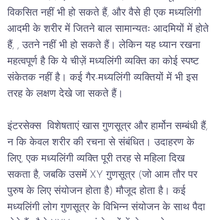
विकसित
नहीं
भी
हो
सकते
हैं
, 
और
वैसे
ही
एक
मध्यलिंगी
आदमी
के
शरीर
में
जितने
बाल 
सामान्यतः आदमियों में होते 
हैं, , 
उतने
नहीं
भी
हो
सकते
हैं।
लेकिन
यह
ध्यान
रखना
महत्वपूर्ण
है
कि
ये
चीज़ें
मध्यलिंगी
व्यक्ति
का
कोई
स्पष्ट
संकेतक
नहीं
है।
कई
गैर
-
मध्यलिंगी
व्यक्तियों
में
भी
इस
तरह
के
लक्षण
देखे
जा
सकते
हैं।
इंटरसेक्स 
विशेषताएं
खास
गुणसूत्र
और
हार्मोन
सम्बंधी
हैं
, 
न
कि
केवल
शरीर
की
रचना
से
संबंधित।
उदाहरण
के
लिए
, 
एक
मध्यलिंगी
व्यक्ति
पूरी
तरह
से
महिला
दिख
सकता
है
, 
जबकि
उसमें
 XY 
गुणसूत्र
 (
जो
आम
तौर
पर
पुरुष
के
लिए
संयोजन
होता
है
) 
मौजूद
होता
है।
कई
मध्यलिंगी
लोग
गुणसूत्र
के
विभिन्न
संयोजन
के
साथ
पैदा