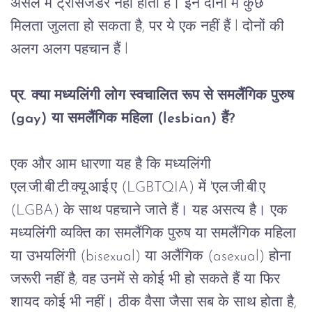
असल
में
ट्रांसजेंडर
नहीं
होता
है। इन दोनों में कुछ 
मिलता जुलता हो सकता है, पर ये एक नहीं हैं l दोनों की 
अलग अलग पहचान हैं l
प्र
. 
क्या
मध्यलिंगी
लोग
स्वचालित
रूप
से
समलैंगिक
पुरुष
(gay) 
या
समलैंगिक
महिला
 (lesbian) 
हैं
?
एक
और
आम
धारणा
यह
है
कि
मध्यलिंगी
एल
.
जी
.
बी
.
टी
.
क्यू
.
आई
.
ए
 (LGBTQIA) 
में
 '
एल
.
जी
.
बी
.
ए
(LGBA) 
के
 ​​
साथ
पहचाने
जाते
हैं।
यह
असत्य
है।
एक
मध्यलिंगी
व्यक्ति
का
समलैंगिक
पुरुष
या
समलैंगिक
महिला
या
उभयलिंगी
 (bisexual) 
या
अलैंगिक
 (asexual) 
होना
जरूरी
नहीं
है
; 
वह
उनमें
से
कोई
भी
हो
सकते
हैं
या
फिर
शायद
कोई
भी
नहीं।
ठीक
वैसा
जैसा
सब
के
साथ
होता
है
, 