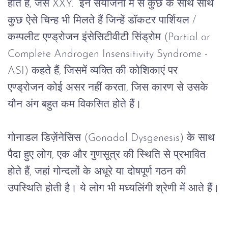
होते
हैं
, 
जैसे
 XXY.  
इन
संयोजनों
में
से
कुछ
 के साथ साथ 
कुछ ऐसे चिन्ह भी मिलते हैं जिन्हें डॉकटर 
पार्शियल
 / 
कम्पलीट
एण्ड्रोजन
इंसेसिटीवीटी
सिंड्रोम
 (Partial or 
Complete Androgen Insensitivity Syndrome - 
ASI) 
कहते
हैं
, 
जिसमें
व्यक्ति
की
कोशिकाएं
पर
एण्ड्रोजन
कोई
असर
नहीं
करता
, 
जिस
कारण
से
उसके
यौन
अंग
बहुत
कम
विकसित
होते
हैं।
गोनाडल
डिज़ेंनेसिस
 (Gonadal Dysgenesis) 
के
साथ
पैदा
हुए
लोग
, 
एक
और
गुणसूत्र
की
स्थिति
से
प्रभावित
होते
हैं
, 
जहां
गोन्दलों
के
अधूरे
या
दोषपूर्ण
गठन
की
उपस्थिति
होती
है।
ये
लोग
भी
मध्यलिंगी
श्रेणी
में
आते
हैं।