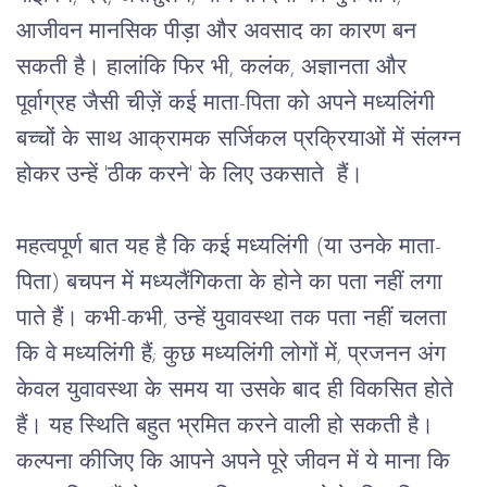
आजीवन
मानसिक
पीड़ा
और
अवसाद
का
कारण
बन
सकती है।
हालांकि
फिर
भी
, 
कलंक
, 
अज्ञानता
और
पूर्वाग्रह
जैसी
चीज़ें
कई
माता
-
पिता
को
अपने
मध्यलिंगी
बच्चों
के
साथ
आक्रामक
सर्जिकल
प्रक्रियाओं
में
संलग्न
होकर
उन्हें
 '
ठीक
करने
' 
के
लिए
उकसाते 
हैं।
महत्वपूर्ण
बात
यह
है
कि
कई
मध्यलिंगी
 (
या
उनके
माता
-
पिता
) 
बचपन
में
मध्यलैंगिकता
के
होने
का
पता
नहीं
लगा
पाते
हैं।
कभी
-
कभी
, 
उन्हें
युवावस्था
तक
पता
नहीं
चलता
कि
वे
मध्यलिंगी
हैं
; 
कुछ
मध्यलिंगी
लोगों
में
, 
प्रजनन
अंग
केवल
युवावस्था
के
समय
या
उसके
बाद
ही
विकसित
होते
हैं।
यह
स्थिति
बहुत
भ्रमित
करने
वाली
हो
सकती
है।
कल्पना
कीजिए
कि
आपने
अपने
पूरे
जीवन
में
ये
माना
कि