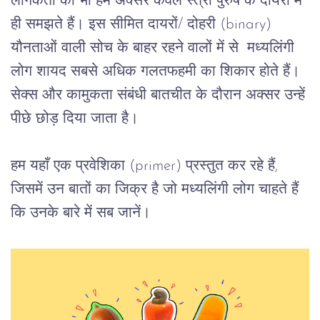
लैंगिकता को भी हम अक्सर केवल स्त्री पुरुष के दायरों में 
ही समझते हैं। इस सीमित दायरों/ दोहरी
 (binary)  
यौनताओं वाली सोच
 के बाहर रहने वालों में से
  मध्यलिंगी
लोग
शायद
सबसे
अधिक
गलतफहमी
का
शिकार
होते
हैं।
सेक्स
और
कामुकता
संबंधी
बातचीत
के
दौरान
अक्सर
उन्हें
पीछे
छोड़
दिया
जाता
है।
हम
यहाँ
एक
प्रवेशिका
 (primer) 
प्रस्तुत
कर
रहे
हैं
, 
जिसमें
उन
बातों
का
जिक्र
है
जो
मध्यलिंगी
लोग
चाहते
हैं
कि
उनके
बारे
में
सब
जानें।