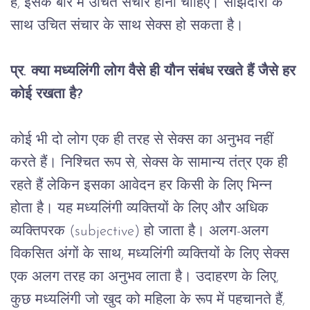
है
, 
इसके
बारे
में
उचित
संचार
होना
चाहिए।
साझेदारों
के
साथ
उचित
संचार
के
साथ
सेक्स
हो
सकता
है।
प्र
. 
क्या
मध्यलिंगी
लोग
वैसे
ही
यौन
संबंध
रखते
हैं
जैसे
हर
कोई
रखता
है
?
कोई
भी
दो
लोग
एक
ही
तरह
से
सेक्स
का
अनुभव
नहीं
करते
हैं।
निश्चित
रूप
से
, 
सेक्स
के
सामान्य
तंत्र
एक
ही
रहते
हैं
लेकिन
इसका
आवेदन
हर
किसी
के
लिए
भिन्न
होता
है।
यह
मध्यलिंगी
व्यक्तियों
के
लिए
और
अधिक
व्यक्तिपरक
 (subjective) 
हो
जाता
है।
अलग
-
अलग
विकसित
अंगों
के
साथ
, 
मध्यलिंगी
व्यक्तियों
के
लिए
सेक्स
एक
अलग
तरह
का
अनुभव
लाता
है।
उदाहरण
के
लिए
, 
कुछ
मध्यलिंगी
जो
खुद
को
महिला
के
रूप
में
पहचानते
हैं
, 