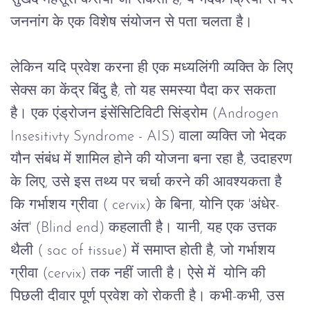
जननांग
के
एक
विशेष
संयोजन
से
पता
चलता
है।
लेकिन
यदि
प्रवेश
करना
ही
एक
मध्यलिंगी
व्यक्ति
के
लिए
सेक्स
का
केंद्र
बिंदु
है
, 
तो
यह
समस्या
पैदा
कर
सकता
है।
एक
एंड्रोजन
इंसेंसिटिविटी
सिंड्रोम
 (Androgen 
Insesitivty Syndrome - AIS) 
वाला
व्यक्ति
जो
भेदक
यौन
संबंध
में
शामिल
होने
की
योजना
बना
रहा
है
, 
उदाहरण
के
लिए
, 
उसे
इस
तथ्य
पर
चर्चा
करने
की
आवश्यकता
है
कि
गर्भाशय ग्रीवा
 ( cervix) 
के
बिना
, 
योनि
एक
 '
अंधेर
-
अंत
' (Blind end) 
कहलाती
है।
यानी
, 
यह
एक
उत्तक
थैली
 ( sac of tissue) 
में
समाप्त
होती
है
, 
जो
गर्भाशय
ग्रीवा
 (cervix) 
तक
नहीं
जाती
है।
 ऐसे में  
योनि
की
पिछली
दीवार
पूर्ण
प्रवेश
को
रोकती
है।
कभी
-
कभी
, 
उस