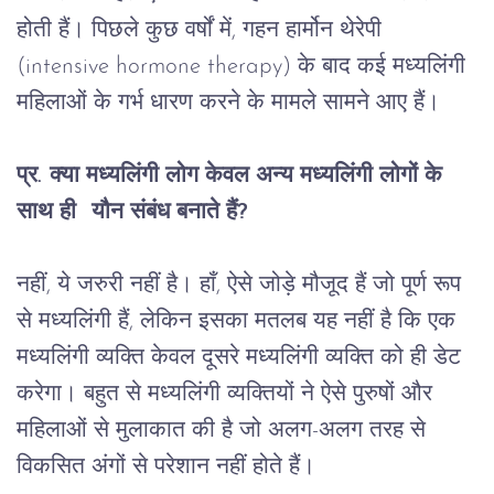
होती
हैं।
पिछले
कुछ
वर्षों
में
, 
गहन
हार्मोन
थेरेपी
(intensive hormone therapy) 
के
बाद
कई
मध्यलिंगी
महिलाओं
के
गर्भ
धारण
करने
के
मामले
सामने
आए
हैं।
प्र
. 
क्या
मध्यलिंगी
लोग
केवल
अन्य
मध्यलिंगी
लोगों
के
साथ
ही
यौन
संबंध
बनाते
हैं
?
नहीं
, 
ये
जरुरी
नहीं
है।
हाँ
, 
ऐसे
जोड़े
मौजूद
हैं
 जो 
पूर्ण
रूप
से
मध्यलिंगी
हैं
, 
लेकिन
इसका
मतलब
यह
नहीं
है
कि
एक
मध्यलिंगी
व्यक्ति
केवल
दूसरे
मध्यलिंगी
व्यक्ति
को
ही
डेट
करेगा।
बहुत
से
मध्यलिंगी
व्यक्तियों
ने
ऐसे
पुरुषों
और
महिलाओं
से
मुलाकात
की
है
जो
अलग
-
अलग
तरह
से
विकसित
अंगों
से
परेशान
नहीं
होते
हैं।