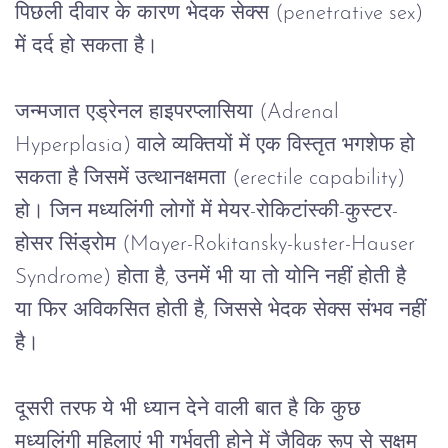
पिछली
दीवार
के
कारण
भेदक
सेक्स
 (penetrative sex) 
में
दर्द
हो
सकता
है।
जन्मजात
एड्रेनल
हाइपरप्लासिया
 (Adrenal 
Hyperplasia) 
वाले
व्यक्तियों
में
एक
विस्तृत
भगशेफ
हो
सकता
है
जिसमें
उत्थानक्षमता
 (erectile capability) 
हो।
जिन
मध्यलिंगी
लोगों
में
मेयर
-
रोकिटांस्की
-
कुस्टर
-
होसर
सिंड्रोम
 (Mayer-Rokitansky-kuster-Hauser 
Syndrome) 
होता
है
, 
उनमें
भी
या
तो
योनि
नहीं
होती
है
या
फिर
अविकसित
होती
है
, 
जिससे
भेदक
सेक्स
संभव
नहीं
है।
दूसरी
तरफ
ये
भी
ध्यान
देने
वाली
बात
है
कि
कुछ
मध्यलिंगी
महिलाएं
भी
गर्भवती
होने
में
जैविक
रूप
से
सक्षम