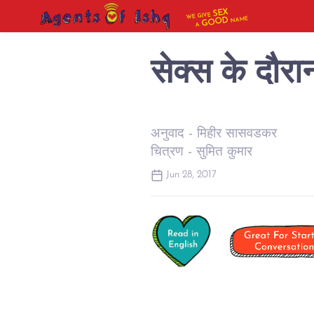
SEX
WE GIVE
NAME
GOOD
A
सेक्स के दौर
अनुवाद - मिहीर सासवडकर
चित्रण - सुमित कुमार
Jun 28, 2017