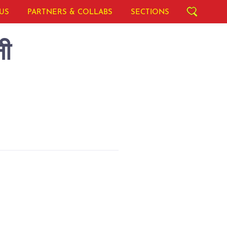
US
PARTNERS & COLLABS
SECTIONS
नी